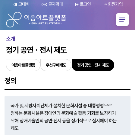
글자확대
회원가입
고대비
로그인
소개
정기 공연ㆍ전시 제도
정기 공연ㆍ전시 제도
이음아트플랫폼
우선구매제도
선
택
됨
정의
국가 및 지방자치단체가 설치한 문화시설 중 대통령령으로
정하는 문화시설은 장애인의 문화예술 활동 기회를 보장하기
위해 장애예술인의 공연·전시 등을 정기적으로 실시해야 하는
제도