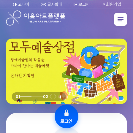
글자확대
회원가입
고대비
로그인
02
01
로그인