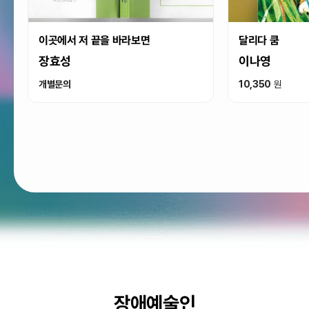
이곳에서 저 끝을 바라보면
달리다 쿰
장효성
이나영
개별문의
10,350
원
장애예술인