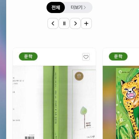
선택됨
전체
더보기
전
체
창
작
물