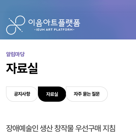
알림마당
자료실
자주 묻는 질문
공지사항
자료실
선
택
됨
장애예술인 생산 창작물 우선구매 지침