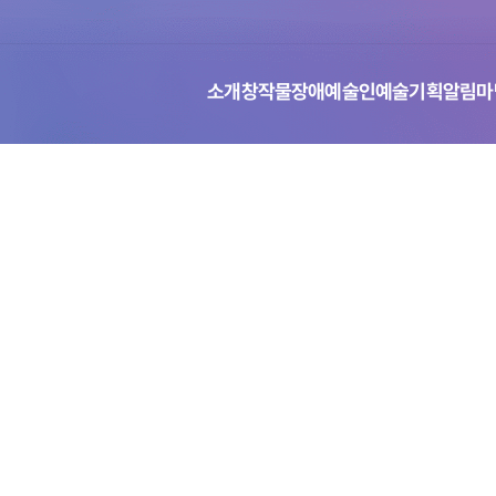
장애예술인
예술기획
알림마
창작물
소개